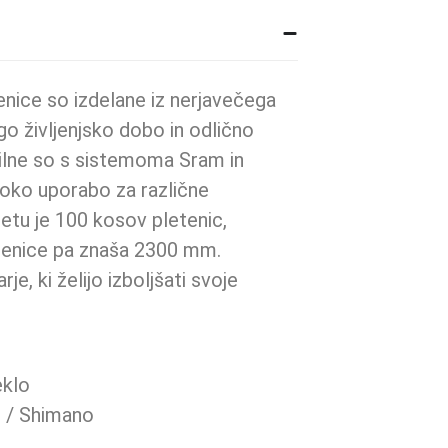
nice so izdelane iz nerjavečega
lgo življenjsko dobo in odlično
ilne so s sistemoma Sram in
roko uporabo za različne
etu je 100 kosov pletenic,
tenice pa znaša 2300 mm.
je, ki želijo izboljšati svoje
eklo
 / Shimano