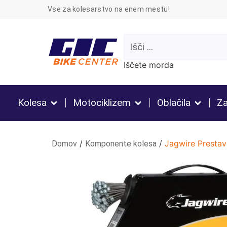
Vse za kolesarstvo na enem mestu!
Iščete morda
Kolesa
Motociklizem
Oblačila
Za
/
/
Jagwire Prestav
Domov
Komponente kolesa