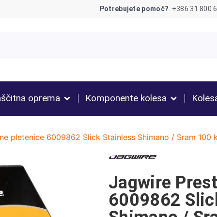
Potrebujete pomoč?
+386 31 800 
ščitna oprema
Komponente kolesa
Koles
ne pletenice 6009862 Slick Stainless Shimano / Sram 100
Jagwire Prest
6009862 Slic