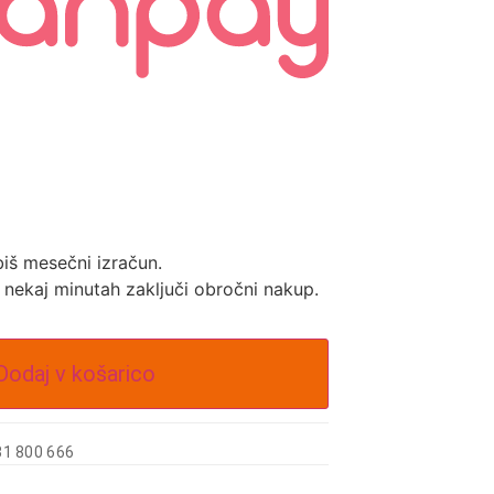
biš mesečni izračun.
v nekaj minutah zaključi obročni nakup.
Dodaj v košarico
31 800 666