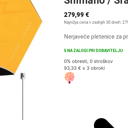
Shimano / S
279,99
€
Najnižja cena v zadnjih 30 dneh:
27
Nerjaveče pletenice za pr
5 NA ZALOGI
0% obresti, 0 stroškov
93,33 € x 3 obroki