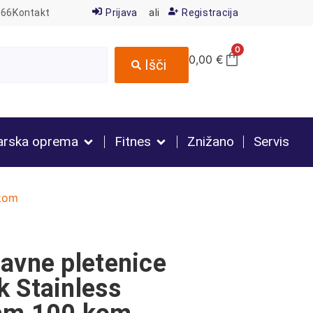
666
Kontakt
Prijava
ali
Registracija
0
0,00
€
Išči
arska oprema
Fitnes
Znižano
Servis
 kom
avne pletenice
k Stainless