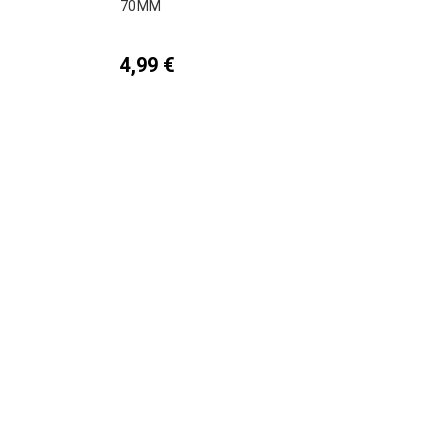
70MM
4,99
€