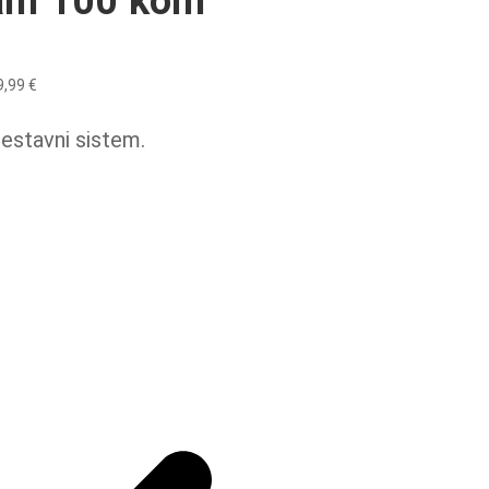
ram 100 kom
9,99
€
estavni sistem.