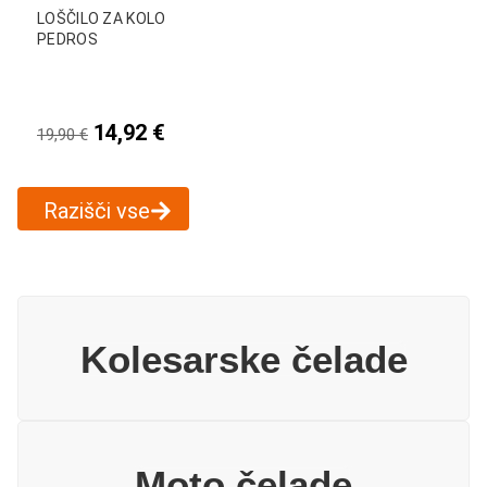
LOŠČILO ZA KOLO
PEDROS
14,92
€
19,90
€
Razišči vse
Kolesarske čelade
Moto čelade