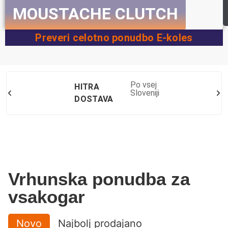
MOUSTACHE CLUTCH
Preveri celotno ponudbo E-koles
Po vsej
HITRA
Sloveniji
DOSTAVA
Vrhunska ponudba za
vsakogar
Novo
Najbolj prodajano