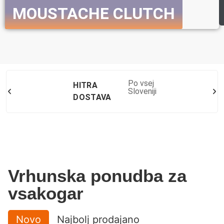
MOUSTACHE CLUTCH
Preveri celotno ponudbo E-koles
Po vsej
HITRA
Sloveniji
DOSTAVA
Vrhunska ponudba za
vsakogar
Novo
Najbolj prodajano