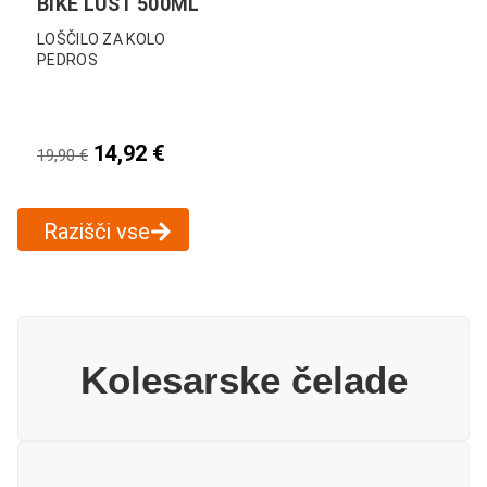
BIKE LUST 500ML
LOŠČILO ZA KOLO
PEDROS
14,92
€
19,90
€
Razišči vse
Kolesarske čelade