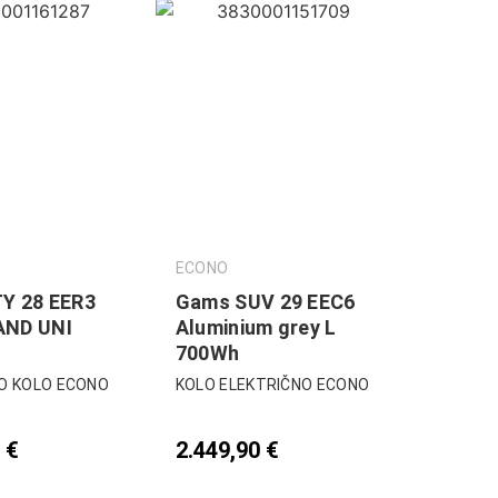
ECONO
TY 28 EER3
Gams SUV 29 EEC6
AND UNI
Aluminium grey L
700Wh
O KOLO ECONO
KOLO ELEKTRIČNO ECONO
0
€
2.449,90
€