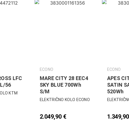
ECONO
ECONO
ROSS LFC
MARE CITY 28 EEC4
APES CI
L/56
SKY BLUE 700Wh
SATIN S
S/M
520Wh
KOLO KTM
ELEKTRIČNO KOLO ECONO
ELEKTRIČN
2.049,90
€
1.349,9