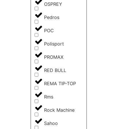
OSPREY
Pedros
POC
Polisport
PROMAX
RED BULL
REMA TIP-TOP
Rms
Rock Machine
Sahoo