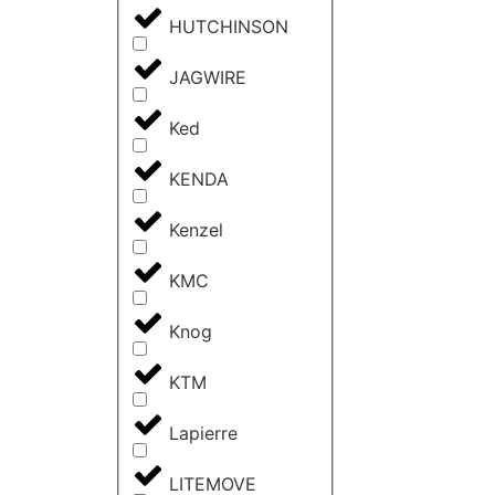
HUTCHINSON
JAGWIRE
Ked
KENDA
Kenzel
KMC
Knog
KTM
Lapierre
LITEMOVE