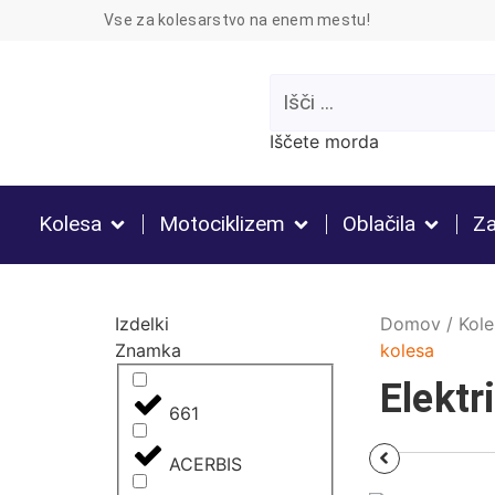
Vse za kolesarstvo na enem mestu!
Iščete morda
Kolesa
Motociklizem
Oblačila
Za
Izdelki
Domov
/
Kole
Znamka
kolesa
Elektr
661
ACERBIS