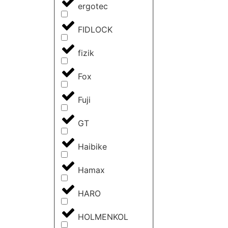
ergotec
FIDLOCK
fizik
Fox
Fuji
GT
Haibike
Hamax
HARO
HOLMENKOL