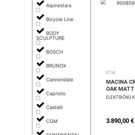
Alpinestars
Bicycle Line
BODY
SCULPTURE
BOSCH
BRUNOX
KTM
Cannondale
MACINA C
OAK MATT 
Capriolo
ELEKTRIČNO 
Castelli
3.890,00
€
CGM