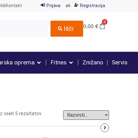
666
Kontakt
Prijava
ali
Registracija
0
0,00
€
Išči
arska oprema
Fitnes
Znižano
Servis
az vseh 5 rezultatov