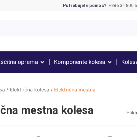
Potrebujete pomoč?
+386 31 800 
ščitna oprema
Komponente kolesa
Koles
sa
/
Električna kolesa
/
Električna mestna
ična mestna kolesa
Prik