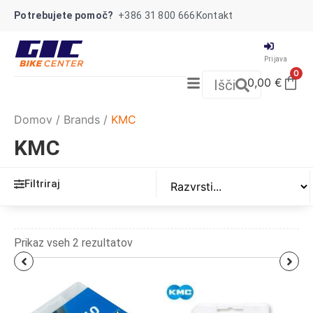
Potrebujete pomoč?
+386 31 800 666
Kontakt
Prijava
0
0,00
€
Išči
Domov
/
Brands
/
KMC
KMC
Filtriraj
Prikaz vseh 2 rezultatov