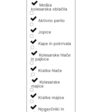
Moška
kolesarska oblačila
Aktivno perilo
Jopice
Kape in pokrivala
Kolesarske hlače
in pajkice
Kratke hlače
Kolesarske
majice
Kratke majice
Nogavčniki in