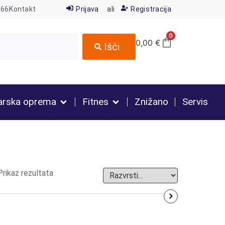
666
Kontakt
Prijava
ali
Registracija
0
0,00
€
Išči
arska oprema
Fitnes
Znižano
Servis
Prikaz rezultata