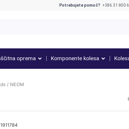
Potrebujete pomoč?
+386 31 800 
ščitna oprema
Komponente kolesa
Koles
nds
/
NEOM