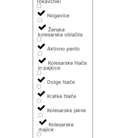
rokavčniki
Nogavice
Ženska
kolesarska oblačila
Aktivno perilo
Kolesarske hlače
in pajkice
Dolge hlače
Kratke hlače
Kolesarske jakne
Kolesarske
majice