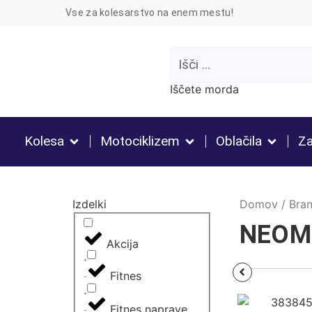
Vse za kolesarstvo na enem mestu!
Iščete morda
Kolesa
Motociklizem
Oblačila
Za
Izdelki
Domov
/
Bra
NEOM
Akcija
Fitnes
Fitnes naprave