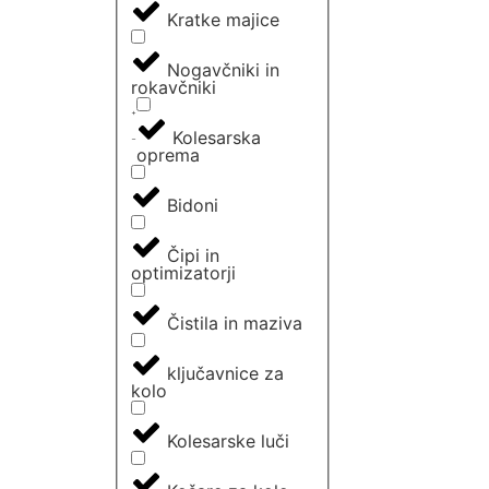
Kratke majice
Nogavčniki in
rokavčniki
Kolesarska
oprema
Bidoni
Čipi in
optimizatorji
Čistila in maziva
ključavnice za
kolo
Kolesarske luči