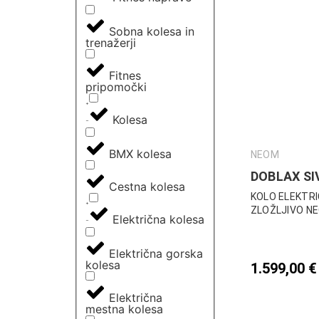
Sobna kolesa in
trenažerji
Fitnes
pripomočki
Kolesa
BMX kolesa
NEOM
DOBLAX SI
Cestna kolesa
KOLO ELEKTR
ZLOŽLJIVO N
Električna kolesa
Električna gorska
kolesa
1.599,00
€
Električna
mestna kolesa