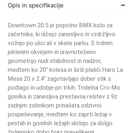
Opis in specifikacije
Downtown 20.5 je popolno BMX kolo za
začetnike, ki iščejo zanesljivo in vzdržljivo
vožnjo po ulici ali v skate parku. S trdnim
jeklenim okvirjem in uravnoteženo
geometrijo nudi stabilnost in nadzor,
medtem ko 20″ kolesa in širši plašči Haro La
Mesa 20 x 2.4″ zagotavljajo dober stik s
podlago in udobje pri trkih. Tridelna Cro-Mo
gonilka in zanesljiva prestavna rešitev z 9z
zadnjim zobnikom prinašata odzivno
pospeševanje, medtem ko zaprti ležaji v
pestah in gonilnih ležajih skrbijo za dolgo
življenjsko dobo brez prevelikega