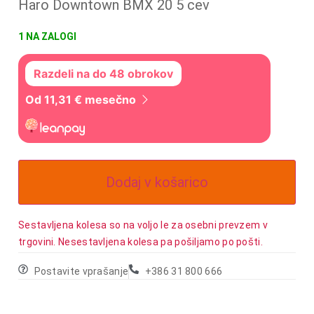
Haro Downtown BMX 20 5 cev
1 NA ZALOGI
Razdeli na do 48 obrokov
Od 11,31 € mesečno
Dodaj v košarico
Sestavljena kolesa so na voljo le za osebni prevzem v
trgovini. Nesestavljena kolesa pa pošiljamo po pošti.
Postavite vprašanje
+386 31 800 666