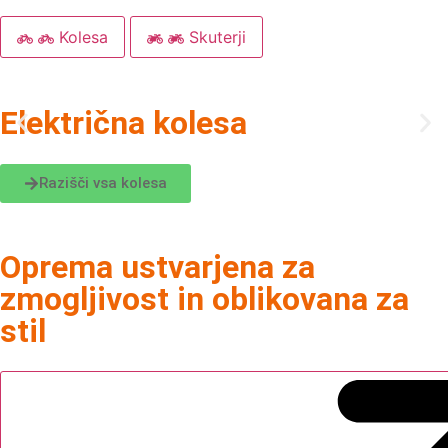
Kolesa
Skuterji
Električna kolesa
Razišči vsa kolesa
Oprema ustvarjena za
zmogljivost in oblikovana za
stil