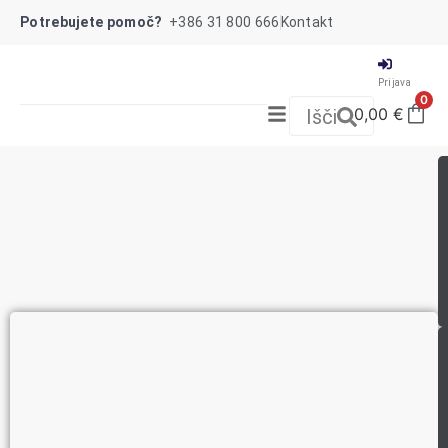
Potrebujete pomoč?
+386 31 800 666
Kontakt
Prijava
0
0,00
€
Išči
NOVO!