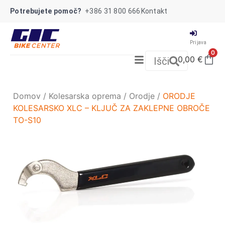
Potrebujete pomoč?
+386 31 800 666
Kontakt
Prijava
0
0,00
€
Išči
Domov
/
Kolesarska oprema
/
Orodje
/
ORODJE
KOLESARSKO XLC – KLJUČ ZA ZAKLEPNE OBROČE
TO-S10