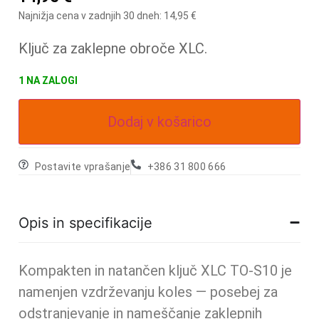
Najnižja cena v zadnjih 30 dneh:
14,95
€
Ključ za zaklepne obroče XLC.
1 NA ZALOGI
Dodaj v košarico
Postavite vprašanje
+386 31 800 666
Opis in specifikacije
Kompakten in natančen ključ XLC TO‑S10 je
namenjen vzdrževanju koles — posebej za
odstranjevanje in nameščanje zaklepnih