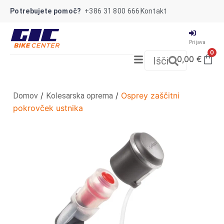
Potrebujete pomoč?
+386 31 800 666
Kontakt
Prijava
0
0,00
€
Išči
/
/
Osprey zaščitni
Domov
Kolesarska oprema
pokrovček ustnika