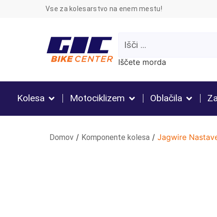
Vse za kolesarstvo na enem mestu!
Iščete morda
Kolesa
Motociklizem
Oblačila
Za
/
/
Jagwire Nastav
Domov
Komponente kolesa