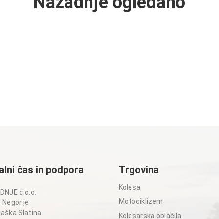
Nazadnje ogledano
alni čas in podpora
Trgovina
Kolesa
DNJE d.o.o.
Motociklizem
 Negonje
aška Slatina
Kolesarska oblačila