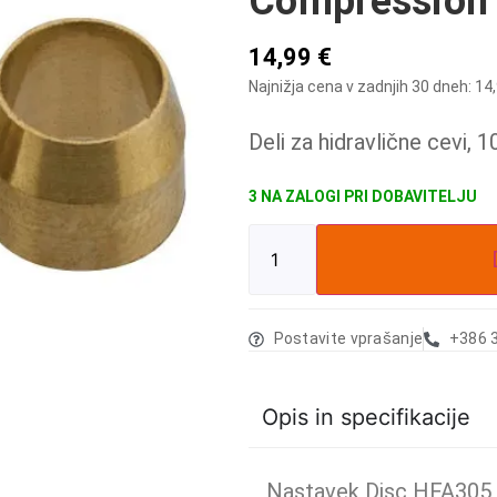
Compression
14,99
€
Najnižja cena v zadnjih 30 dneh:
14
Deli za hidravlične cevi, 1
3 NA ZALOGI
Postavite vprašanje
+386 
Opis in specifikacije
Nastavek Disc HFA305 j