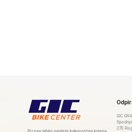
Odpir
GIC GRA
Spodnje
27E Rog
Pri nas lahko najdete kakovostna kolesa,