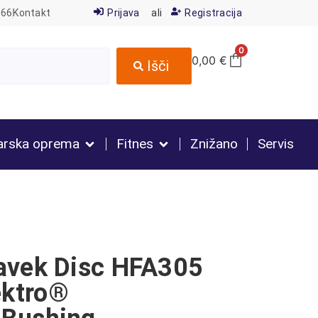
666
Kontakt
Prijava
ali
Registracija
0
0,00
€
Išči
arska oprema
Fitnes
Znižano
Servis
avek Disc HFA305
ktro®