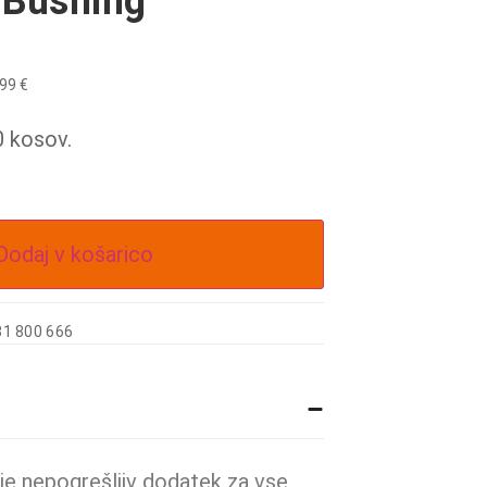
 Bushing
,99
€
0 kosov.
Dodaj v košarico
31 800 666
e nepogrešljiv dodatek za vse,