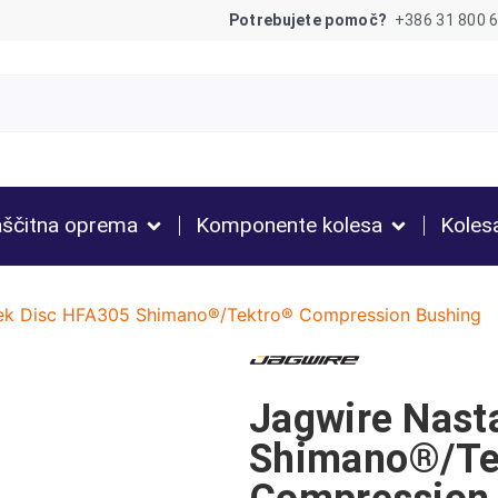
Potrebujete pomoč?
+386 31 800 
ščitna oprema
Komponente kolesa
Koles
ek Disc HFA305 Shimano®/Tektro® Compression Bushing
Jagwire Nast
Shimano®/Te