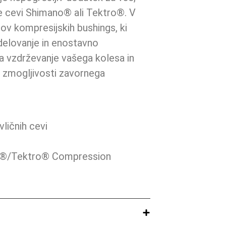
čne cevi Shimano® ali Tektro®. V
v kompresijskih bushings, ki
 delovanje in enostavno
za vzdrževanje vašega kolesa in
 zmogljivosti zavornega
vličnih cevi
no®/Tektro® Compression