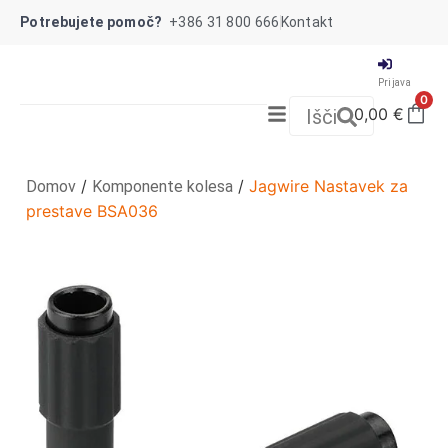
Potrebujete pomoč?
+386 31 800 666
Kontakt
Prijava
0
0,00
€
Išči
/
/
Jagwire Nastavek za
Domov
Komponente kolesa
prestave BSA036