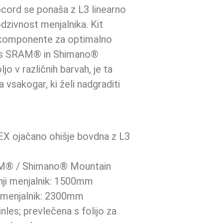
pcord se ponaša z L3 linearno
odzivnost menjalnika. Kit
 komponente za optimalno
iv s SRAM® in Shimano®
jo v različnih barvah, je ta
 vsakogar, ki želi nadgraditi
LEX ojačano ohišje bovdna z L3
AM® / Shimano® Mountain
nji menjalnik: 1500mm
i menjalnik: 2300mm
inles; prevlečena s folijo za