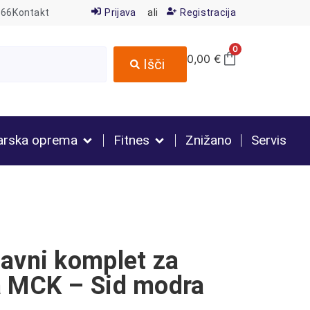
666
Kontakt
Prijava
ali
Registracija
0
0,00
€
Išči
arska oprema
Fitnes
Znižano
Servis
avni komplet za
a MCK – Sid modra