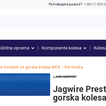
Potrebujete pomoč?
+386 31 800 
ščitna oprema
Komponente kolesa
Koles
ni komplet za gorska kolesa MCK – Sid modra
Jagwire Prest
gorska koles