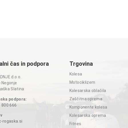
alni čas in podpora
Trgovina
Kolesa
DNJE d.o.o.
Motociklizem
 Negonje
aška Slatina
Kolesarska oblačila
Zaščitna oprema
nska podpora:
 800 666
Komponente kolesa
ov
Kolesarska oprema
-rogaska.si
Fitnes