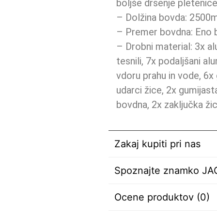
boljše drsenje pletenic
– Dolžina bovda: 250
– Premer bovdna: Eno 
– Drobni material: 3x al
tesnili, 7x podaljšani al
vdoru prahu in vode, 6x 
udarci žice, 2x gumijast
bovdna, 2x zaključka ži
Zakaj kupiti pri nas
Spoznajte znamko J
Ocene produktov (0)