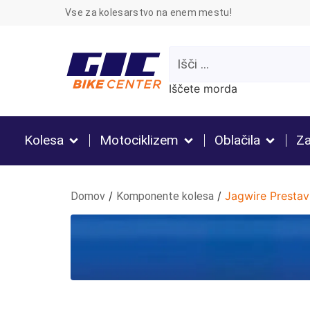
Vse za kolesarstvo na enem mestu!
Iščete morda
Kolesa
Motociklizem
Oblačila
Za
/
/
Jagwire Prestav
Domov
Komponente kolesa