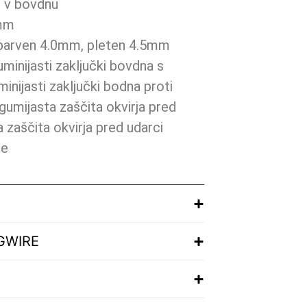
e v bovdnu
0mm
barven 4.0mm, pleten 4.5mm
uminijasti zaključki bovdna s
uminijasti zaključki bodna proti
gumijasta zaščita okvirja pred
a zaščita okvirja pred udarci
ce
AGWIRE