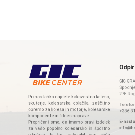
Odpir
GIC GRA
Spodnje
27E Rog
Pri nas lahko najdete kakovostna kolesa,
skuterje, kolesarska oblačila, zaščitno
Telefo
opremo za kolesa in motorje, kolesarske
+386 31
komponente in fitnes naprave.
E-nasl
Prepričani smo, da imamo pravi izdelek
info@bc
za vašo popolno kolesarsko in športno
izkušnjo, ki bo zadovoljil vse vaše