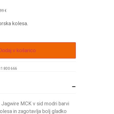
,99
€
orska kolesa.
Dodaj v košarico
31 800 666
 Jagwire MCK v sid modri barvi
olesa in zagotavlja bolj gladko