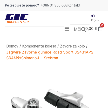
Potrebujete pomoč?
+386 31 800 666
Kontakt
Prijava
0
0,00
€
Išči
/
/
/
Domov
Komponente kolesa
Zavore za kolo
Jagwire Zavorne gumice Road Sport JS431APS
SRAM®/Shimano® – Srebrna