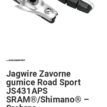
Jagwire Zavorne
gumice Road Sport
JS431APS
SRAM®/Shimano® –