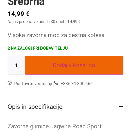
Srebrna
14,99
€
Najnižja cena v zadnjih 30 dneh:
14,99
€
Visoka zavorna moč za cestna kolesa.
2 NA ZALOGI
Dodaj v košarico
Postavite vprašanje
+386 31 800 666
Opis in specifikacije
Zavorne gumice Jagwire Road Sport