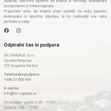
oblačila, zaščitno opremo za kolesa in motorje, kolesarske
komponente in fitnes naprave.
Prepričani smo, da imamo pravi izdelek za vašo popolno
kolesarsko in športno izkušnjo, ki bo zadovoljil vse vaše
potrebe in želje.
Odpiralni čas in podpora
GIC GRADNJE d.o.o.
Spodnje Negonje
27E Rogaška Slatina
Telefonska podpora:
+386 31 800 666
E-naslov
info@bc-rogaska.si
Ponedeljek–petek: 6:30 – 19:00
Sobota: 7:00 – 17:00