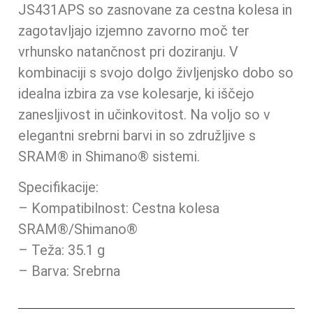
JS431APS so zasnovane za cestna kolesa in
zagotavljajo izjemno zavorno moč ter
vrhunsko natančnost pri doziranju. V
kombinaciji s svojo dolgo življenjsko dobo so
idealna izbira za vse kolesarje, ki iščejo
zanesljivost in učinkovitost. Na voljo so v
elegantni srebrni barvi in so združljive s
SRAM® in Shimano® sistemi.
Specifikacije:
– Kompatibilnost: Cestna kolesa
SRAM®/Shimano®
– Teža: 35.1 g
– Barva: Srebrna