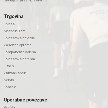
Nedelje in prazniki ZAPRTO
Trgovina
Kolesa
Motociklizem
Kolesarska oblačila
Zaščitna oprema
Komponente kolesa
Kolesarska oprema
Fitnes
Znižani izdelki
Servis
Kontakt
Uporabne povezave
Vračila