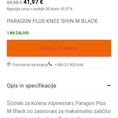
41,97
€
69,95
€
Najnižja cena v zadnjih 30 dneh:
41,97
€
PARAGON PLUS KNEE SHIN M BLACK
1 NA ZALOGI
Dodaj v košarico
Postavite vprašanje
+386 31 800 666
Opis in specifikacije
Ščitniki za kolena Alpinestars Paragon Plus
M Black so zasnovani za maksimalno zaščito