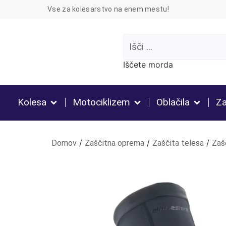
Vse za kolesarstvo na enem mestu!
Iščete morda
Kolesa
Motociklizem
Oblačila
Za
/
/
/
Domov
Zaščitna oprema
Zaščita telesa
Zaš