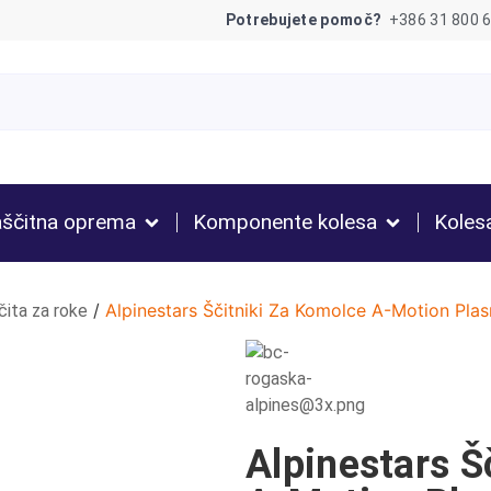
Potrebujete pomoč?
+386 31 800 
ščitna oprema
Komponente kolesa
Koles
/
Alpinestars Ščitniki Za Komolce A-Motion Pla
čita za roke
Alpinestars Š