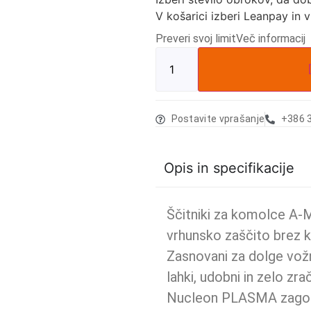
V košarici izberi Leanpay in 
Preveri svoj limit
Več informacij
Postavite vprašanje
+386 
Opis in specifikacije
Ščitniki za komolce A
vrhunsko zaščito brez k
Zasnovani za dolge vožn
lahki, udobni in zelo zra
Nucleon PLASMA zagotavl