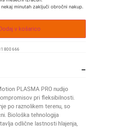
v nekaj minutah zaključi obročni nakup.
Dodaj v košarico
31 800 666
-Motion PLASMA PRO nudijo
ompromisov pri fleksibilnosti.
je po raznolikem terenu, so
čni. Biološka tehnologija
ja odlične lastnosti hlajenja,