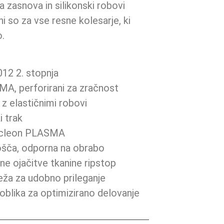
asnova in silikonski robovi
ni so za vse resne kolesarje, ki
o.
12 2. stopnja
A, perforirani za zračnost
 elastičnimi robovi
i trak
Nucleon PLASMA
lošča, odporna na obrabo
e ojačitve tkanine ripstop
eža za udobno prileganje
oblika za optimizirano delovanje