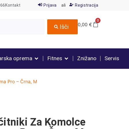
666
Kontakt
Prijava
ali
Registracija
0
0,00
€
Išči
arska oprema
Fitnes
Znižano
Servis
sma Pro – Črna, M
čitniki Za Komolce