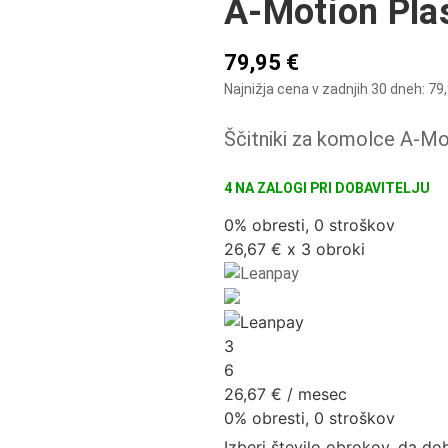
A-Motion Pla
79,95
€
Najnižja cena v zadnjih 30 dneh:
79
Ščitniki za komolce A-Mo
4 NA ZALOGI
0% obresti, 0 stroškov
26,67 € x 3 obroki
3
6
26,67
€
/ mesec
0% obresti, 0 stroškov
Izberi število obrokov, da do