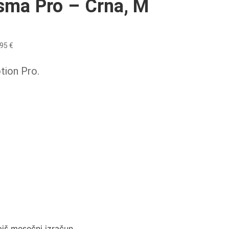
sma Pro – Črna, M
,95
€
tion Pro.
biš mesečni izračun.