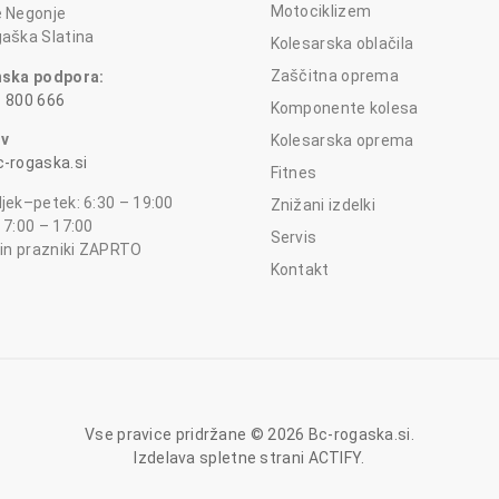
Motociklizem
 Negonje
aška Slatina
Kolesarska oblačila
Zaščitna oprema
nska podpora:
 800 666
Komponente kolesa
ov
Kolesarska oprema
-rogaska.si
Fitnes
jek–petek: 6:30 – 19:00
Znižani izdelki
 7:00 – 17:00
Servis
 in prazniki ZAPRTO
Kontakt
Vse pravice pridržane © 2026 Bc-rogaska.si.
Izdelava spletne strani
ACTIFY
.