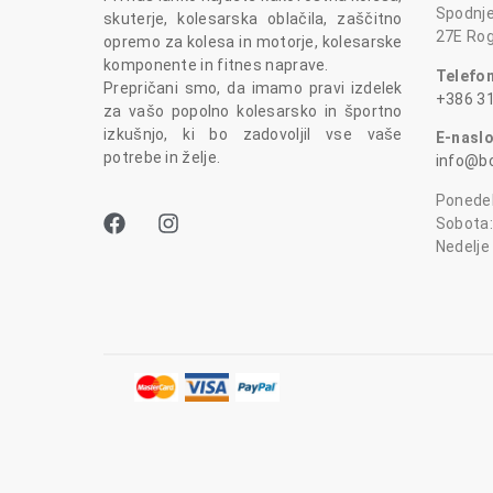
Spodnje
skuterje, kolesarska oblačila, zaščitno
27E Rog
opremo za kolesa in motorje, kolesarske
komponente in fitnes naprave.
Telefo
Prepričani smo, da imamo pravi izdelek
+386 31
za vašo popolno kolesarsko in športno
izkušnjo, ki bo zadovoljil vse vaše
E-nasl
potrebe in želje.
info@bc
Ponedel
Sobota:
Nedelje