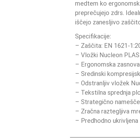
medtem ko ergonomska z
preprečujejo zdrs. Ideal
iščejo zanesljivo zaščit
Specifikacije:
– Zaščita: EN 1621-1:20
– Vložki Nucleon PLASM
– Ergonomska zasnova z
– Sredinski kompresijsk
– Odstranljiv vložek 
– Tekstilna sprednja p
– Strategično nameščen
– Zračna raztegljiva mr
– Predhodno ukrivljena 